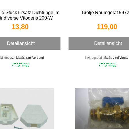
5 Stück Ersatz Dichtringe im
Brötje Raumgerät 997
ür diverse Vitodens 200-W
13,80 
119,00 
Detailansicht
Detailansicht
nkl. gesetzl. MwSt.
zzgl.Versand
inkl. gesetzl. MwSt.
zzgl.Versa