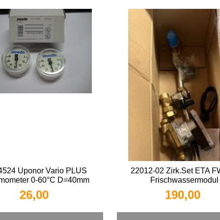
4524 Uponor Vario PLUS
22012-02 Zirk.Set ETA 
mometer 0-60°C D=40mm
Frischwassermodul
26,00 
190,00 