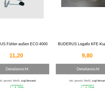
S Fühler außen ECO 4000
BUDERUS Logafix KFE-Ku
11,20 
9,80 
Detailansicht
Detailansicht
nkl. gesetzl. MwSt.
zzgl.Versand
inkl. gesetzl. MwSt.
zzgl.Versa