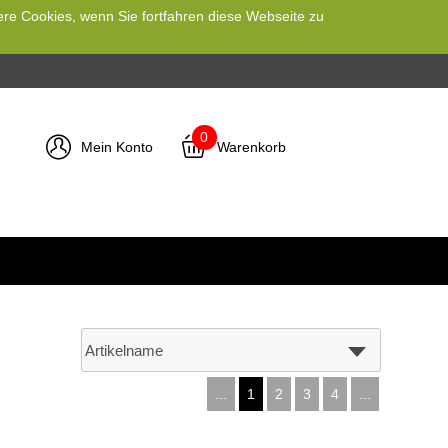
ere Cookies, wenn Sie fortfahren diese Webseite zu
0
Mein Konto
Warenkorb
...
1
2
3
4
...