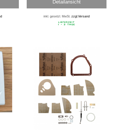
Detailansicht
nd
inkl. gesetzl. MwSt.
zzgl.Versand