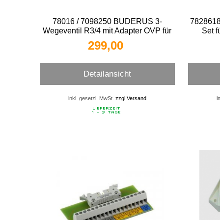
78016 / 7098250 BUDERUS 3-
7828618 
Wegeventil R3/4 mit Adapter OVP für
Set f
GB 142
299,00 
Detailansicht
inkl. gesetzl. MwSt.
zzgl.Versand
i