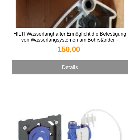
HILTI Wasserfanghalter Ermöglicht die Befestigung
von Wasserfangsystemen am Bohrständer –
kompatibel mit dem Wassermanagementsystem WMS
150,00 
100 Zubehörtyp: Wasserfanghalter Zu verwenden mit:
DD 200, DD 250, DD 250-CA, DD 350-CA, DD 500-
CA
Details