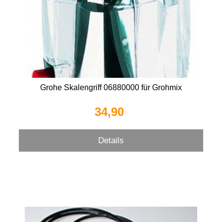
Grohe Skalengriff 06880000 für Grohmix
34,90 
Details