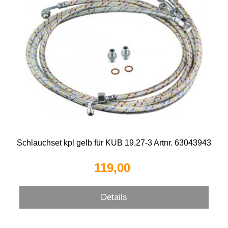
Schlauchset kpl gelb für KUB 19,27-3 Artnr. 63043943
119,00 
Details