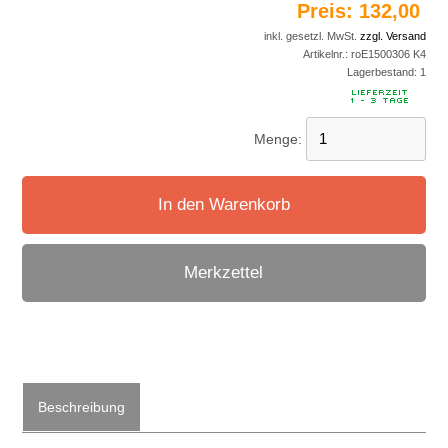
Preis:
132,00 
inkl. gesetzl. MwSt.
zzgl. Versand
Artikelnr.:
roE1500306 K4
Lagerbestand:
1
Menge:
In den Warenkorb
Merkzettel
Beschreibung