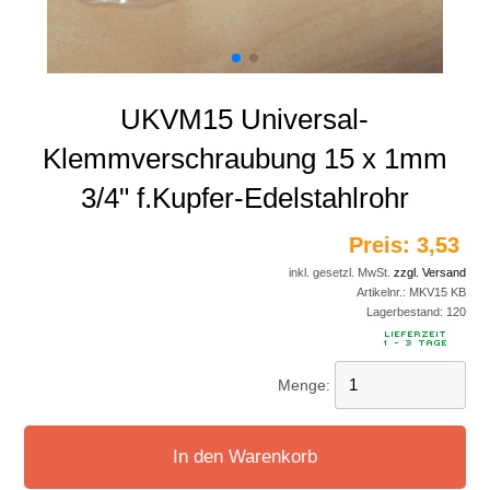
UKVM15 Universal-
Klemmverschraubung 15 x 1mm
3/4" f.Kupfer-Edelstahlrohr
Preis:
3,53 
inkl. gesetzl. MwSt.
zzgl. Versand
Artikelnr.:
MKV15 KB
Lagerbestand:
120
Menge:
In den Warenkorb