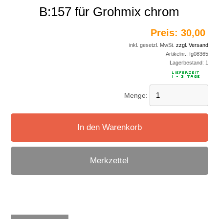
B:157 für Grohmix chrom
Preis:
30,00 
inkl. gesetzl. MwSt.
zzgl. Versand
Artikelnr.:
fg08365
Lagerbestand:
1
Menge:
In den Warenkorb
Merkzettel