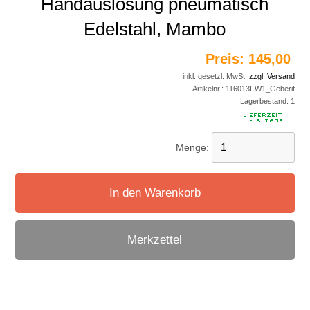
Handauslösung pneumatisch
Edelstahl, Mambo
Preis:
145,00 
inkl. gesetzl. MwSt.
zzgl. Versand
Artikelnr.:
116013FW1_Geberit
Lagerbestand:
1
Menge:
In den Warenkorb
Merkzettel