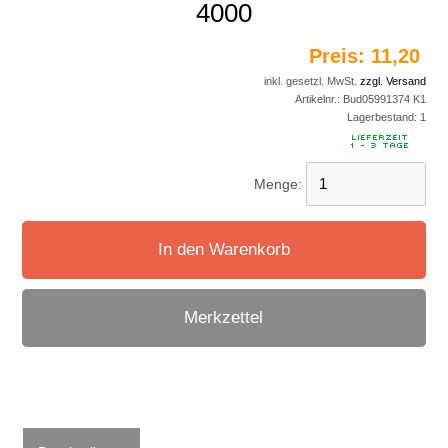
4000
Preis:
11,20 
inkl. gesetzl. MwSt.
zzgl. Versand
Artikelnr.:
Bud05991374 K1
Lagerbestand:
1
Menge:
In den Warenkorb
Merkzettel